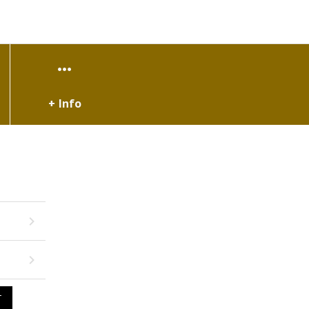
+ Info
T