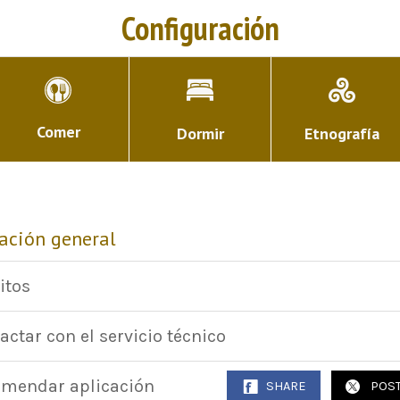
Configuración
Comer
Dormir
Etnografía
ación general
itos
actar con el servicio técnico
mendar aplicación
SHARE
POS