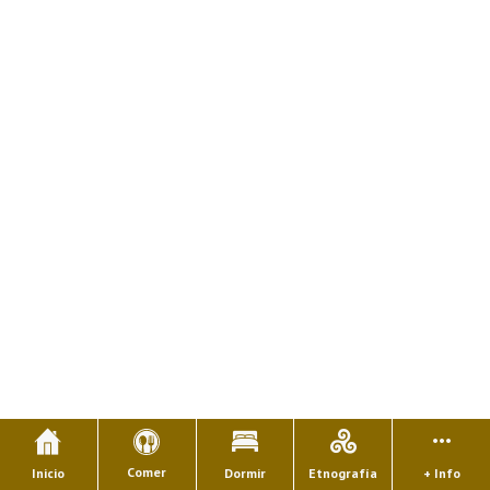
Comer
Inicio
Dormir
Etnografía
+ Info