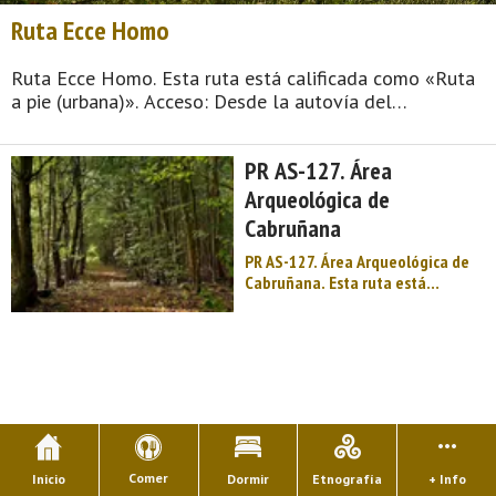
Ruta Ecce Homo
Ruta Ecce Homo. Esta ruta está calificada como «Ruta
a pie (urbana)». Acceso: Desde la autovía del
Cantábrico llegaremos al cruce del Berrón, y allí
tomamos la salida de la carretera AS-246 (Gijón-
PR AS-127. Área
Langreo) para ...
Arqueológica de
Cabruñana
PR AS-127. Área Arqueológica de
Cabruñana. Esta ruta está
calificada como «Sendero de
Pequeño Recorrido (P.R.)». Acceso:
Se inicia el recorrido en
Cabruñana, siendo el final en Área
Arqueológica de Cabruñana Di ...
Comer
Inicio
Dormir
Etnografía
+ Info