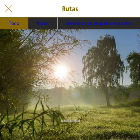
Rutas
Todo
Rutas
Senderos de pequeño recorrido