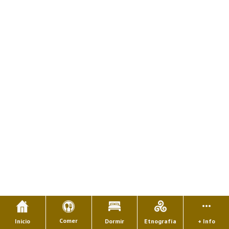
Comer
Inicio
Dormir
Etnografía
+ Info