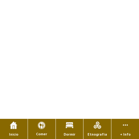
Comer
Inicio
Dormir
Etnografía
+ Info