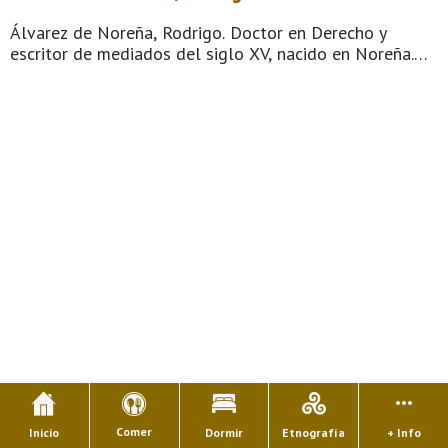
Álvarez de Noreña, Rodrigo. Doctor en Derecho y
escritor de mediados del siglo XV, nacido en Noreña.
Fue conocido y elogiado por sus contemporáneos (así,
Montalvo en Comentario al Fuero Real). Es autor de un
libro titulado Determinaci& ...
Comer
Inicio
Dormir
Etnografía
+ Info