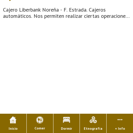
Cajero Liberbank Noreña - F. Estrada. Cajeros
automáticos. Nos permiten realizar ciertas operaciones
de forma automática mediante el uso de una tarjeta o
de una libreta de ahorros. Para poder operar en un
cajero, es necesario tener una tarj ...
Comer
Inicio
Dormir
Etnografía
+ Info