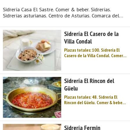
Sidrería Casa El Sastre. Comer & beber. Sidrerías.
Sidrerías asturianas. Centro de Asturias. Comarca del
Nora. Montaña de Asturias. De pequeño tamaño y de
gran valía, cuna de las mejores industrias cárnicas y
Sidrería El Casero de la
chacineras de Asturias y de fiestas gastr ...
Villa Condal
Plazas totales: 100. Sidrería El
Casero de la Villa Condal. Comer &
beber. Sidrerías. Sidrerías
asturianas. Centro de Asturias.
Comarca del Nora. Montaña de
Asturias. De pequeño tamaño y de
Sidrería El Rincon del
gran valía, cuna de las mejores
Güelu
industrias ...
Plazas totales: 48. Sidrería El
Rincon del Güelu. Comer & beber.
Sidrerías. Sidrerías asturianas.
Centro de Asturias. Comarca del
Nora. Montaña de Asturias. De
pequeño tamaño y de gran valía,
Sidrería Fermin
cuna de las mejores industrias