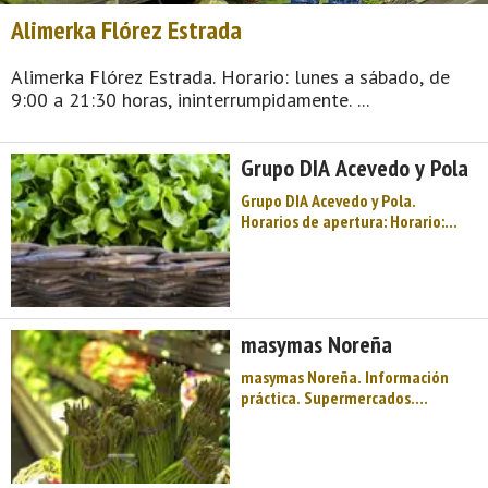
Alimerka Flórez Estrada
Alimerka Flórez Estrada. Horario: lunes a sábado, de
9:00 a 21:30 horas, ininterrumpidamente. ...
Grupo DIA Acevedo y Pola
Grupo DIA Acevedo y Pola.
Horarios de apertura: Horario:
lunes a sábado, de 9:00 a 21:30
horas, ininterrumpidamente En
localidades pequeñas el horario
podría ser: Horario: lunes a
sábado, de 09:30 a 14:00 horas y
masymas Noreña
16:30 a 20:30 hor ...
masymas Noreña. Información
práctica. Supermercados.
masymas. Centro de Asturias.
Comarca del Nora. Montaña de
Asturias. De pequeño tamaño y de
gran valía, cuna de las mejores