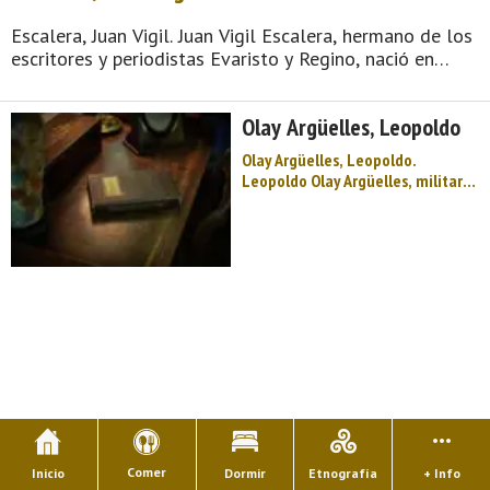
Escalera, Juan Vigil. Juan Vigil Escalera, hermano de los
escritores y periodistas Evaristo y Regino, nació en
Noreña (Asturias) en el año 1842 y falleció hacia 1880.
Estudió la carrera militar y asistió de oficial a la ...
Olay Argüelles, Leopoldo
Olay Argüelles, Leopoldo.
Leopoldo Olay Argüelles, militar y
escritor nacido el 29 de julio de
1861 en Noreña (Asturias) y
muerto en esta Villa Condal el 10
de diciembre de 1921. Cursó en
Oviedo —la capital asturiana—
estud ...
Comer
Inicio
Dormir
Etnografía
+ Info