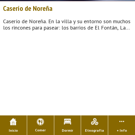
Caserío de Noreña
Caserío de Noreña. En la villa y su entorno son muchos
los rincones para pasear: los barrios de El Fontán, La
Nozalera, El Rebalde o Arrabalde, La Reguera, La
Mata, La Campanica, etc. o las plazas de la Cruz —hoy
de la Constitución ...
Comer
Inicio
Dormir
Etnografía
+ Info