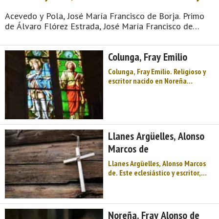
Acevedo y Pola, José María Francisco de Borja. Primo
de Álvaro Flórez Estrada, José María Francisco de
Borja Acevedo y Pola, de familia de Noreña (Asturias)
residente en el palacio de Miraflores, nació el 15 de
Colunga, Fray Emilio
octubre d ...
Colunga, Fray Emilio. Religioso y
escritor nacido en Noreña
(Asturias) el 2 de enero de 1877.
Tras finalizar la carrera
eclesiástica, fue destinado como
profesor de Teología al convento
de Corias (Cangas del Narcea -
Llanes Argüelles, Alonso
Asturias) y a cont ...
Marcos de
Llanes Argüelles, Alonso Marcos
de. Este eclesiástico y escritor,
hijo del caballero de Santiago
Menendo de Llanes, nace en
Noreña (Asturias) el 24 de abril de
1732. Estudia Latinidad y
Noreña, Fray Alonso de
Humanidades y se traslada a