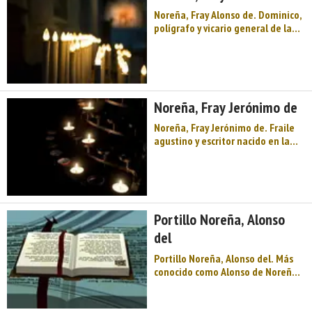
Oviedo, donde estudia Leye ...
Noreña, Fray Alonso de. Dominico,
polígrafo y vicario general de la
Diócesis de Chiapa (Nueva
España), nacido en Noreña
(Asturias) a comienzos del siglo
XVI. Tras estudiar Derecho en la
Facultad de Salamanca, ejerció
Noreña, Fray Jerónimo de
como abo ...
Noreña, Fray Jerónimo de. Fraile
agustino y escritor nacido en la
villa asturiana de Noreña (capital
del concejo de igual nombre) en el
año 1723. Ingresó en el convento
de Valdediós (Villaviciosa) en
1741 y en 1750, tras acabar la ...
Portillo Noreña, Alonso
del
Portillo Noreña, Alonso del. Más
conocido como Alonso de Noreña.
Nació este destacado misionero
asturiano en Noreña, hacia 1510.
Sus primeros estudios los realizó